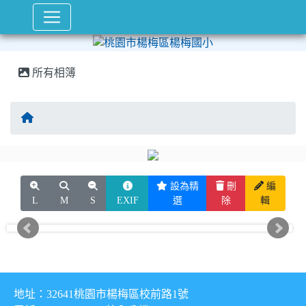
所有相簿
回首頁
設為精
刪
編
L
M
S
EXIF
選
除
輯
地址：32641桃園市楊梅區校前路1號