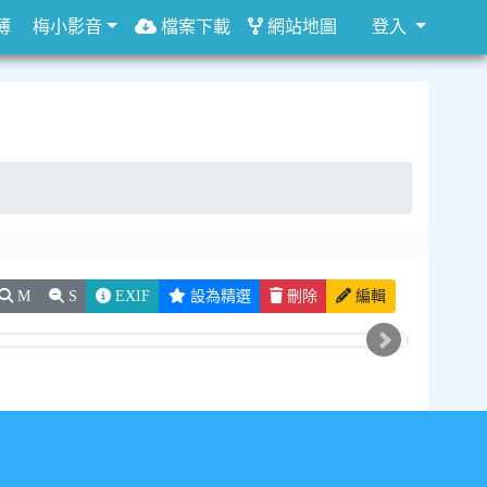
簿
梅小影音
檔案下載
網站地圖
登入
M
S
EXIF
設為精選
刪除
編輯