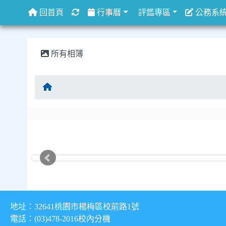
重新取得佈景設定
回首頁
行事曆
評鑑專區
公務系
所有相簿
回首頁
地址：32641桃園市楊梅區校前路1號
電話：(03)478-2016
校內分機