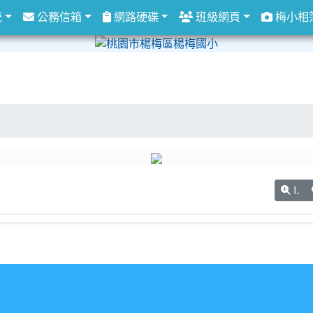
統
公務信箱
網路硬碟
班級網頁
梅小相
L