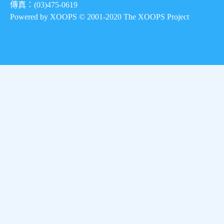
傳真：(03)475-0619
Powered by XOOPS © 2001-2020
The XOOPS Project