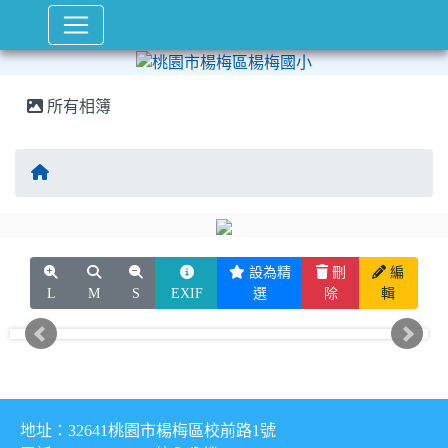
所有相簿
回首頁
設為精
刪
編
L
M
S
EXIF
選
除
輯
地址：32641桃園市楊梅區校前路1號