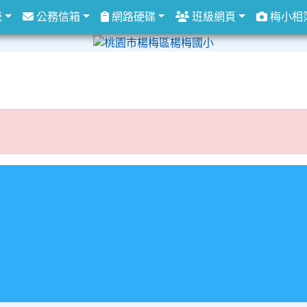
統
公務信箱
網路硬碟
班級網頁
梅小相