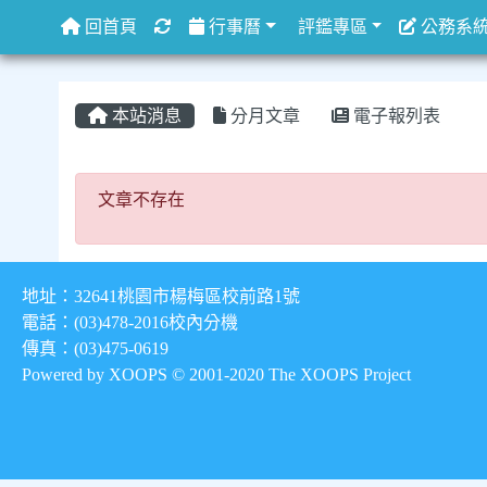
重新取得佈景設定
回首頁
行事曆
評鑑專區
公務系
本站消息
分月文章
電子報列表
文章不存在
文章不存在
地址：32641桃園市楊梅區校前路1號
電話：(03)478-2016
校內分機
傳真：(03)475-0619
Powered by XOOPS © 2001-2020
The XOOPS Project