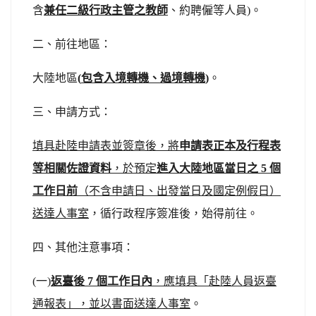
含
兼任二級行政主管之教師
、約聘僱等人員)。
二、前往地區：
大陸地區
(
包含入境轉機、過境轉機
)
。
三、申請方式：
填具赴陸申請表並簽章後，將
申請表正本及
行程表
等相關佐證資料
，於預定
進入大陸地區當日之 5 個
工作日前
（不含申請日、出發當日及國定例假日）
送達人事室
，循行政程序簽准後，始得前往。
四、其他注意事項：
(一)
返臺後 7 個工作日內
，應填具「赴陸人員返臺
通報表」，並以書面送達人事室
。