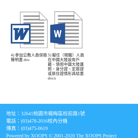
4) 參加公教人員保險
5) 擬任（現職）人員
聲明書.doc
在中國大陸設有戶
籍、領用中國大陸護
照、身分證、定居證
或居住證情形具結書.
docx
地址：32641桃園市楊梅區校前路1號
電話：(03)478-2016
校內分機
傳真：(03)475-0619
Powered by XOOPS © 2001-2020
The XOOPS Project