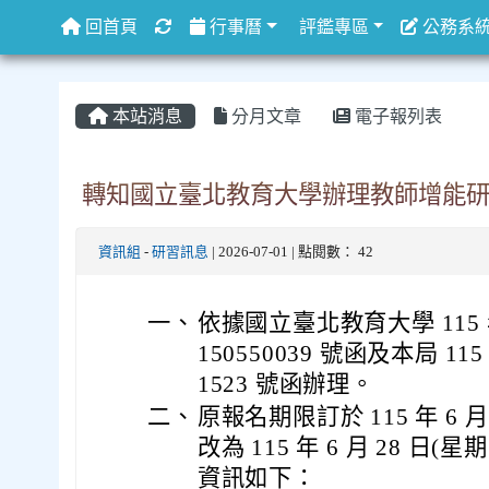
重新取得佈景設定
回首頁
行事曆
評鑑專區
公務系
本站消息
分月文章
電子報列表
轉知國立臺北教育大學辦理教師增能研習
資訊組
-
研習訊息
| 2026-07-01 | 點閱數： 42
一、
依據國立臺北教育大學 115 年
150550039 號函及本局 115
1523 號函辦理。
二、
原報名期限訂於 115 年 6 
改為 115 年 6 月 28 
資訊如下：