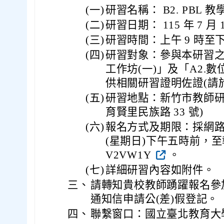
(一)
研習名稱： B2. PBL
(二)
研習日期： 115 年 7 月
(三)
研習時間：上午 9 時至下午
(四)
研習對象：參與本研習之
工作坊(一)」及「A2.
供相關研習證明佐證(請
(五)
研習地點：新竹市教師
育賢里民族路 33 號)
(六)
報名方式及期限：採網路報名，
(星期日)下午五時前，至報名連結
V2VW1Y
。
(七)
詳細研習內容如附件。
三、
請轉知貴校教師踴躍報名參
通知信申請公(差)假登記。
四、
聯繫窗口：國立臺北教育大學陳