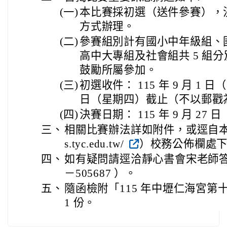
(一)
本比賽採初選（送件參賽），
方式辦理。
(二)
參賽組別計有國小中年級組、
高中大專組及社會組共 5 組
鼓勵所屬參加。
(三)
初選收件： 115 年 9 月 1 日
日（星期四）截止（不以郵戳
(四)
決賽日期： 115 年 9 月 27
三、
相關比賽辦法詳如附件，或逕自本校校網（
s.tyc.edu.tw/
）校務公佈欄處
四、
如有疑問請逕洽靜心書會宋老師答覆
－505687 ）。
五、
隨函檢附「115 年中壢仁海宮
1 份。