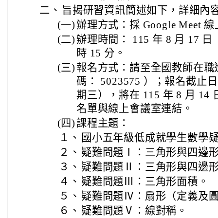
二、
旨揭研習資訊簡述如下，詳細內
(一)
辦理方式：採 Google Mee
(二)
辦理時間： 115 年 8 月 17 
時 15 分。
(三)
報名方式：請至全國教師在職
碼： 5023575 ）；報名截止日為
期三），將在 115 年 8 月 
名單與線上會議室連結。
(四)
課程主題：
１、
國小五年級低成就學生數學
２、
疑難問題Ⅰ：三角形與四邊
３、
疑難問題Ⅱ：三角形與四邊
４、
疑難問題Ⅲ：三角形面積。
５、
疑難問題Ⅳ：扇形（定義及
６、
疑難問題Ⅴ：線對稱。