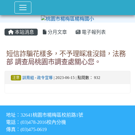
本站消息
分月文章
電子報列表
短信詐騙花樣多，不予理睬准沒錯，法務
部 調查局桃園市調查處關心您。
注意
訓育組
-
政令宣導
| 2023-06-15 | 點閱數： 932
地址：32641桃園市楊梅區校前路1號
電話：(03)478-2016
校內分機
傳真：(03)475-0619