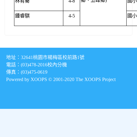
鄉、五峰鄉)
林宥騫
4-8
國小
鍾睿騏
4-5
國小
地址：32641桃園市楊梅區校前路1號
電話：(03)478-2016
校內分機
傳真：(03)475-0619
Powered by XOOPS © 2001-2020
The XOOPS Project