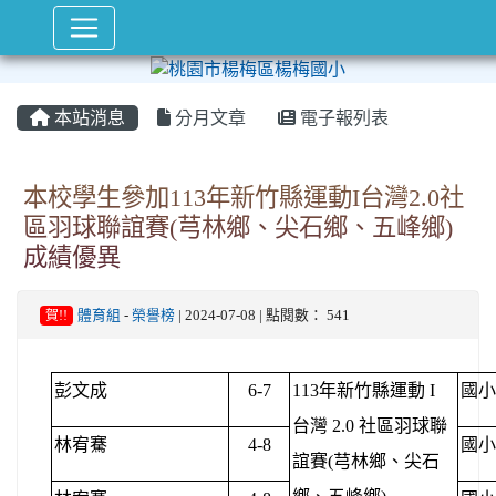
本站消息
分月文章
電子報列表
本校學生參加113年新竹縣運動I台灣2.0社
區羽球聯誼賽(芎林鄉、尖石鄉、五峰鄉)
成績優異
賀!!
體育組
-
榮譽榜
| 2024-07-08 | 點閱數： 541
彭文成
6-7
113
年新竹縣運動 I
國小
台灣 2.0 社區羽球聯
林宥騫
4-8
國小
誼賽(芎林鄉、尖石