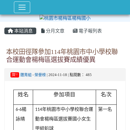
本站消息
分月文章
電子報列表
本校田徑隊參加114年桃園市中小學校聯
合運動會楊梅區選拔賽成績優異
賀!!
體育組
-
榮譽榜
| 2024-11-18 | 點閱數： 485
姓名
參加項目
名次
楊
年桃園市中小學校聯合運
第一名
6-6
114
詠晴
動會楊梅區選拔賽國小女生
甲組鉛球