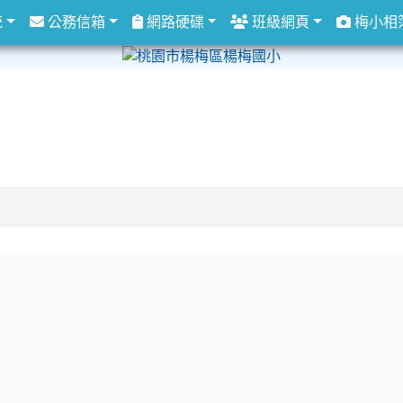
統
公務信箱
網路硬碟
班級網頁
梅小相