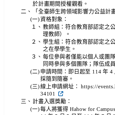
於計畫期間授權觀看。
二、
「全臺師生跨領域影響力公益計
(一)
資格對象：
１、
教師組：符合教育部認定之
理教師）。
２、
學生組：符合教育部認定之
之在學學生。
３、
每位參與者僅能以個人或團
同時參與多個團隊；隊伍成員至
(二)
申請時間：即日起至 114 年 4
採隨到隨審。
(三)
線上申請網址： https://events.hah
34101
三、
計畫入選獎勵：
(一)
每人將獲得 Hahow for Camp