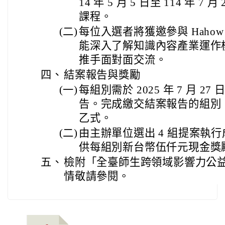
14 年 5 月 5 日至 114 年 
課程。
(二)
每位入選者將獲邀參與 Haho
能深入了解知識內容產業運作
推手面對面交流。
四、
結案報告與獎勵
(一)
每組別需於 2025 年 7 月 27 
告。完成繳交結案報告的組別
乙式。
(二)
由主辦單位選出 4 組提案執
供每組別新台幣伍仟元現金獎
五、
檢附「全臺師生跨領域影響力公
情敬請參閱。