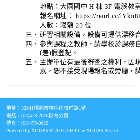
地點：大園國中 H 棟 3F 電腦教
報名網址： https://reurl.cc/lYkn
人數：限額 20 位
三、
研習相關設備，設備可提供漂移
四、
參與課程之教師，請學校於課務
(差)假登記。
五、
主辦單位有最後審查之權利，因
素，恕不接受現場報名或旁聽，
地址：32641桃園市楊梅區校前路1號
電話：(03)478-2016
校內分機
傳真：(03)475-0619
Powered by XOOPS © 2001-2020
The XOOPS Project