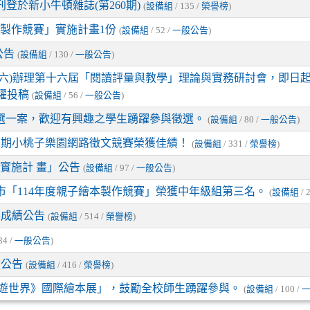
登於新小牛頓雜誌(第260期)
(
設備組
/ 135 /
榮譽榜
)
本製作競賽」實施計畫1份
(
設備組
/ 52 /
一般公告
)
公告
(
設備組
/ 130 /
一般公告
)
星期六)辦理第十六屆「閱讀評量與教學」理論與實務研討會，即日起至
躍投稿
(
設備組
/ 56 /
一般公告
)
徵選一案，歡迎有興趣之學生踴躍參與徵選。
(
設備組
/ 80 /
一般公告
)
第2期小桃子樂園網路徵文競賽榮獲佳績！
(
設備組
/ 331 /
榮譽榜
)
實施計 畫」公告
(
設備組
/ 97 /
一般公告
)
市「114年度親子繪本製作競賽」榮獲中年級組第三名。
(
設備組
/ 
賽成績公告
(
設備組
/ 514 /
榮譽榜
)
84 /
一般公告
)
績公告
(
設備組
/ 416 /
榮譽榜
)
環遊世界》國際繪本展」，鼓勵全校師生踴躍參與。
(
設備組
/ 100 /