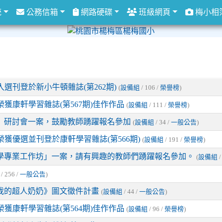
統
公務信箱
網路硬碟
班級網頁
梅小相
選刊登於新小牛頓雜誌(第262期)
(
設備組
/ 106 /
榮譽榜
)
獲康軒學習雜誌(第567期)佳作作品
(
設備組
/ 111 /
榮譽榜
)
週」研討會一案，鼓勵教師踴躍報名參加
(
設備組
/ 34 /
一般公告
)
獲優選並刊登於康軒學習雜誌(第566期)
(
設備組
/ 191 /
榮譽榜
)
學專業工作坊」一案，請有興趣的教師們踴躍報名參加。
(
設備組
/
/ 256 /
一般公告
)
我的超人奶奶》圖文徵件計畫
(
設備組
/ 44 /
一般公告
)
獲康軒學習雜誌(第564期)佳作作品
(
設備組
/ 96 /
榮譽榜
)