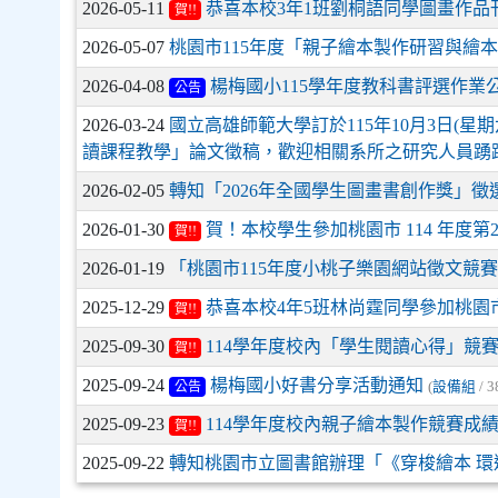
2026-05-11
恭喜本校3年1班劉桐語同學圖畫作品刊
賀!!
2026-05-07
桃園市115年度「親子繪本製作研習與繪
2026-04-08
楊梅國小115學年度教科書評選作業
公告
2026-03-24
國立高雄師範大學訂於115年10月3日(
讀課程教學」論文徵稿，歡迎相關系所之研究人員踴
2026-02-05
轉知「2026年全國學生圖畫書創作獎」
2026-01-30
賀！本校學生參加桃園市 114 年度
賀!!
2026-01-19
「桃園市115年度小桃子樂園網站徵文競賽
2025-12-29
恭喜本校4年5班林尚霆同學參加桃園
賀!!
2025-09-30
114學年度校內「學生閱讀心得」競
賀!!
2025-09-24
楊梅國小好書分享活動通知
公告
(
設備組
/ 3
2025-09-23
114學年度校內親子繪本製作競賽成
賀!!
2025-09-22
轉知桃園市立圖書館辦理「《穿梭繪本 