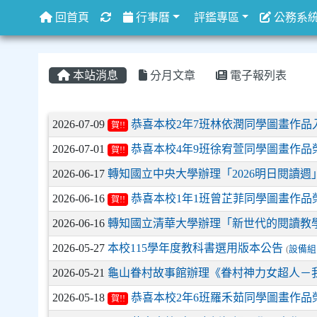
重新取得佈景設定
回首頁
行事曆
評鑑專區
公務系
本站消息
分月文章
電子報列表
文章列表
2026-07-09
恭喜本校2年7班林依潤同學圖畫作品入
賀!!
2026-07-01
恭喜本校4年9班徐宥萱同學圖畫作品榮
賀!!
2026-06-17
轉知國立中央大學辦理「2026明日閱讀
2026-06-16
恭喜本校1年1班曾芷菲同學圖畫作品榮
賀!!
2026-06-16
轉知國立清華大學辦理「新世代的閱讀教
2026-05-27
本校115學年度教科書選用版本公告
(
設備組
2026-05-21
龜山眷村故事館辦理《眷村神力女超人－
2026-05-18
恭喜本校2年6班羅禾茹同學圖畫作品榮
賀!!