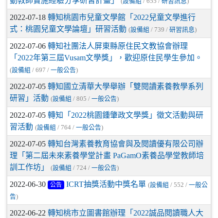
動教師實施經驗分享研習計畫」
(
設備組
/ 655 /
研習訊息
)
2022-07-18
轉知桃園市兒童文學館「2022兒童文學進行
式：桃園兒童文學論壇」研習活動
(
設備組
/ 739 /
研習訊息
)
2022-07-06
轉知社團法人屏東縣原住民文教協會辦理
「2022年第三屆Vusam文學獎」，歡迎原住民學生參加。
(
設備組
/ 697 /
一般公告
)
2022-07-05
轉知國立清華大學舉辦「雙閱讀素養教學系列
研習」活動
(
設備組
/ 805 /
一般公告
)
2022-07-05
轉知「2022桃園鍾肇政文學獎」徵文活動與研
習活動
(
設備組
/ 764 /
一般公告
)
2022-07-05
轉知台灣素養教育協會與及閱讀優有限公司辦
理「第二屆未來素養學堂計畫 PaGamO素養品學堂教師培
訓工作坊」
(
設備組
/ 724 /
一般公告
)
2022-06-30
ICRT抽獎活動中獎名單
公告
(
設備組
/ 552 /
一般公
告
)
2022-06-22
轉知桃市立圖書館辦理「2022誠品閱讀職人大