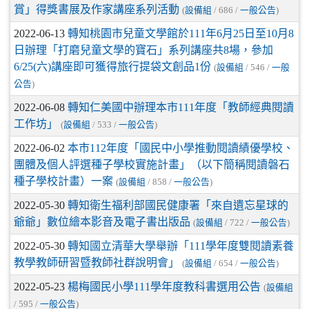
賞」得獎書展及作家講座系列活動
(
設備組
/ 686 /
一般公告
)
2022-06-13
轉知桃園市兒童文學館於111年6月25日至10月8
日辦理「打磨兒童文學的寶石」系列講座共8場，參加
6/25(六)講座即可獲得旅行提袋文創品1份
(
設備組
/ 546 /
一般
公告
)
2022-06-08
轉知仁美國中辦理本市111年度「教師經典閱讀
工作坊」
(
設備組
/ 533 /
一般公告
)
2022-06-02
本市112年度「國民中小學推動閱讀績優學校、
團體及個人評選種子學校實施計畫」（以下簡稱閱讀磐石
種子學校計畫）一案
(
設備組
/ 858 /
一般公告
)
2022-05-30
轉知衛生福利部國民健康署「來自遺忘星球的
爺爺」數位繪本影音及電子書出版品
(
設備組
/ 722 /
一般公告
)
2022-05-30
轉知國立清華大學舉辦「111學年度雙閱讀素養
教學教師研習暨教師社群說明會」
(
設備組
/ 654 /
一般公告
)
2022-05-23
楊梅國民小學111學年度教科書選用公告
(
設備組
/ 595 /
一般公告
)