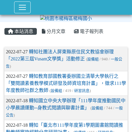
本站消息
分月文章
電子報列表
文章列表
2022-07-27
轉知社團法人屏東縣原住民文教協會辦理
「2022第三屆Vusam文學獎」活動修正
(
設備組
/ 940 /
一般公
告
)
2022-07-27
轉知教育部國教署委辦國立清華大學執行之
「雙閱讀素養教學模式研發及師資培育計畫」，徵求111學
年度教師社群之教師
(
設備組
/ 419 /
研習訊息
)
2022-07-18
轉知國立中央大學辦理「111學年度推動國民中
小學晨讀運動─身教式閱讀與聊書計畫」
(
設備組
/ 744 /
一般
公告
)
2022-07-18
轉知「臺北市111學年度第1學期圖書館閱讀推