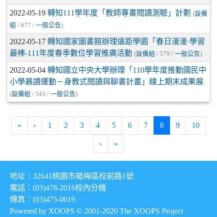
2022-05-19
轉知111學年度「教師專書閱讀測驗」計劃
(
設備
組
/ 677 /
一般公告
)
2022-05-17
轉知國家圖書館辦理遠距學園「春日漫漫·學習
最棒-111年度春季數位學習推廣活動
(
設備組
/ 579 /
一般公告
)
2022-05-04
轉知國立中央大學辦理「110學年度推動國民中
小學晨讀運動－身教式閱讀與聊書計畫」線上期末成果展
(
設備組
/ 543 /
一般公告
)
第一頁
上一頁
(目前頁次)
«
‹
1
2
3
4
5
6
7
8
9
10
下一頁
最後頁
›
»
地址：32641桃園市楊梅區校前路1號
電話：(03)478-2016
校內分機
傳真：(03)475-0619
Powered by XOOPS © 2001-2020
The XOOPS Project